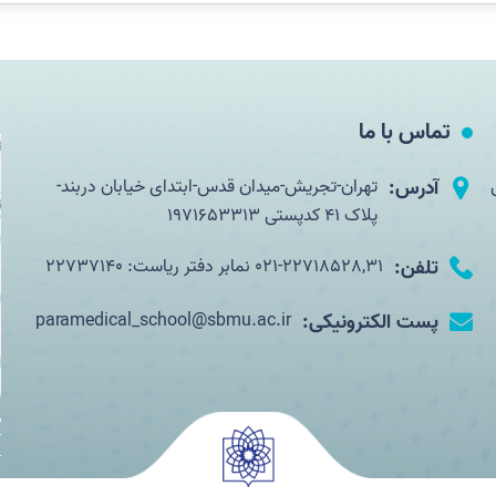
تماس با ما
آدرس:
تهران-تجریش-میدان قدس-ابتدای خیابان دربند-
پلاک 41 کدپستی 1971653313
تلفن:
021-22718528,31 نمابر دفتر ریاست: 22737140
پست الکترونیکی:
paramedical_school@sbmu.ac.ir
ب
آ
آ