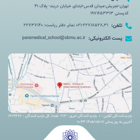
تهران-تجریش-میدان قدس-ابتدای خیابان دربند- پلاک 41
کدپستی 1971653313
تلفن:
021-22718528,31 نمابر دفتر ریاست: 22737140
پست الکترونیکی:
paramedical_school@sbmu.ac.ir
بازدیدکنندگان آنلاین : 0
بازدیدکنندگان امروز : 213
تعداد کل بازدیدکنندگان : 1309482
آخرین به روز رسانی 1405/05/07 10:44