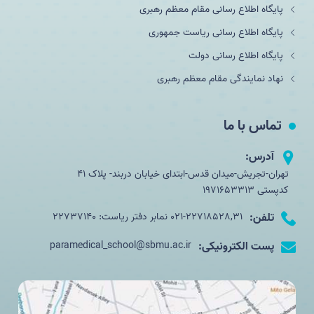
پایگاه اطلاع رسانی مقام معظم رهبری
پایگاه اطلاع رسانی ریاست جمهوری
پایگاه اطلاع رسانی دولت
نهاد نمایندگی مقام معظم رهبری
تماس با ما
آدرس:
تهران-تجریش-میدان قدس-ابتدای خیابان دربند- پلاک 41
کدپستی 1971653313
تلفن:
021-22718528,31 نمابر دفتر ریاست: 22737140
پست الکترونیکی:
paramedical_school@sbmu.ac.ir